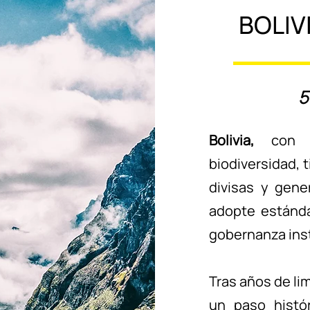
BOLIV
5
Bolivia,
con s
biodiversidad, 
divisas y gene
adopte estánda
gobernanza inst
Tras años de li
un paso histór