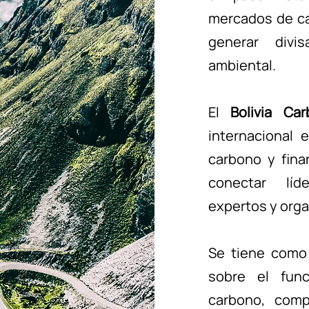
mercados de ca
generar divi
ambiental.
El
Bolivia Ca
internacional 
carbono y fina
conectar líde
expertos y orga
Se tiene como 
sobre el fun
carbono, comp